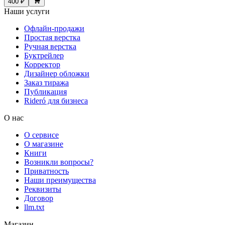
400 ₽
Наши услуги
Офлайн-продажи
Простая верстка
Ручная верстка
Буктрейлер
Корректор
Дизайнер обложки
Заказ тиража
Публикация
Rideró для бизнеса
О нас
О сервисе
О магазине
Книги
Возникли вопросы?
Приватность
Наши преимущества
Реквизиты
Договор
llm.txt
Магазин