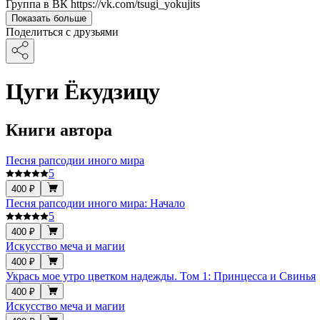
Группа в ВК https://vk.com/tsugi_yokujits
Показать больше
Поделиться с друзьями
Цуги Ёкудзицу
Книги автора
Песня рапсодии иного мира
5
400 ₽
Песня рапсодии иного мира: Начало
5
400 ₽
Искусство меча и магии
400 ₽
Укрась мое утро цветком надежды. Том 1: Принцесса и Свинья
400 ₽
Искусство меча и магии