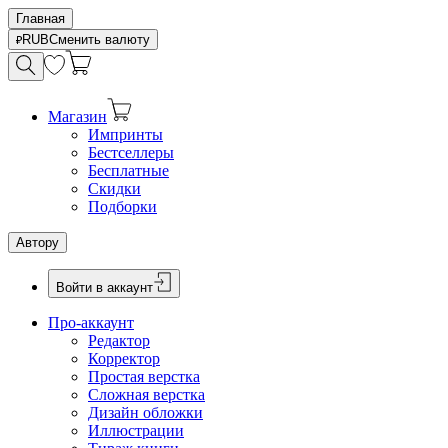
Главная
RUB
Сменить валюту
Магазин
Импринты
Бестселлеры
Бесплатные
Скидки
Подборки
Автору
Войти в аккаунт
Про-аккаунт
Редактор
Корректор
Простая верстка
Сложная верстка
Дизайн обложки
Иллюстрации