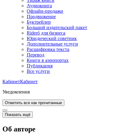
Тираж книги
Аудиокнига
Офлайн-продажи
Продвижение
Буктрейлер
Большой издательский пакет
Rideró для бизнеса
Юридический советник
Дополнительные услуги
Расшифровка текста
Перевод
Книги в аэропортах
Публикация
Все услуги
Кабинет
Кабинет
Уведомления
Отметить все как прочитанные
Показать ещё
Об авторе