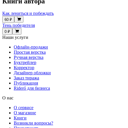
Книги автора
Как лениться и побеждать
60 ₽
Тень победителя
0 ₽
Наши услуги
Офлайн-продажи
Простая верстка
Ручная верстка
Буктрейлер
Корректор
Дизайнер обложки
Заказ тиража
Публикация
Rideró для бизнеса
О нас
О сервисе
О магазине
Книги
Возникли вопросы?