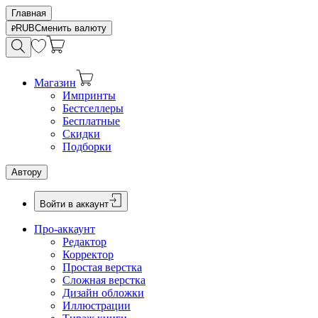
Главная
RUB
Сменить валюту
Магазин
Импринты
Бестселлеры
Бесплатные
Скидки
Подборки
Автору
Войти в аккаунт
Про-аккаунт
Редактор
Корректор
Простая верстка
Сложная верстка
Дизайн обложки
Иллюстрации