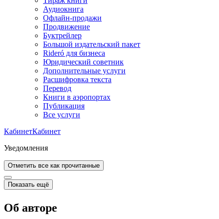
Тираж книги
Аудиокнига
Офлайн-продажи
Продвижение
Буктрейлер
Большой издательский пакет
Rideró для бизнеса
Юридический советник
Дополнительные услуги
Расшифровка текста
Перевод
Книги в аэропортах
Публикация
Все услуги
Кабинет
Кабинет
Уведомления
Отметить все как прочитанные
Показать ещё
Об авторе