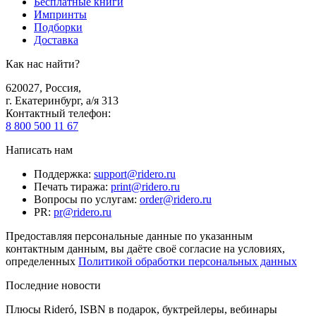
Бесплатные книги
Импринты
Подборки
Доставка
Как нас найти?
620027
,
Россия
,
г. Екатеринбург, а/я 313
Контактный телефон
:
8 800 500 11 67
Написать нам
Поддержка
:
support@ridero.ru
Печать тиража
:
print@ridero.ru
Вопросы по услугам
:
order@ridero.ru
PR
:
pr@ridero.ru
Предоставляя персональные данные по указанным
контактным данным, вы даёте своё согласие на условиях,
определенных
Политикой обработки персональных данных
Последние новости
Плюсы Rideró, ISBN в подарок, буктрейлеры, вебинары