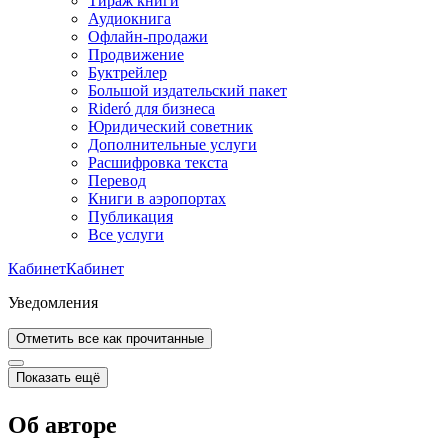
Тираж книги
Аудиокнига
Офлайн-продажи
Продвижение
Буктрейлер
Большой издательский пакет
Rideró для бизнеса
Юридический советник
Дополнительные услуги
Расшифровка текста
Перевод
Книги в аэропортах
Публикация
Все услуги
Кабинет
Кабинет
Уведомления
Отметить все как прочитанные
Показать ещё
Об авторе