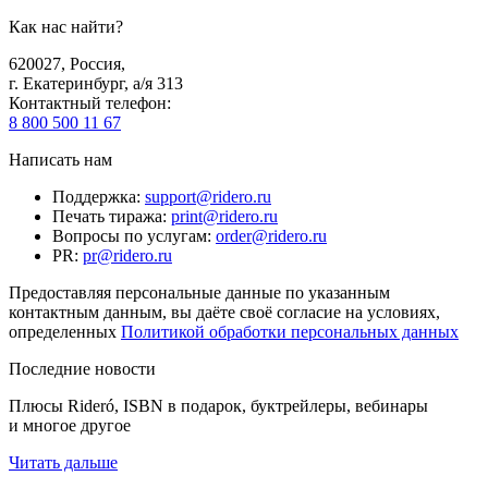
Как нас найти?
620027
,
Россия
,
г. Екатеринбург, а/я 313
Контактный телефон
:
8 800 500 11 67
Написать нам
Поддержка
:
support@ridero.ru
Печать тиража
:
print@ridero.ru
Вопросы по услугам
:
order@ridero.ru
PR
:
pr@ridero.ru
Предоставляя персональные данные по указанным
контактным данным, вы даёте своё согласие на условиях,
определенных
Политикой обработки персональных данных
Последние новости
Плюсы Rideró, ISBN в подарок, буктрейлеры, вебинары
и многое другое
Читать дальше