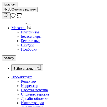
Главная
RUB
Сменить валюту
Магазин
Импринты
Бестселлеры
Бесплатные
Скидки
Подборки
Автору
Войти в аккаунт
Про-аккаунт
Редактор
Корректор
Простая верстка
Сложная верстка
Дизайн обложки
Иллюстрации