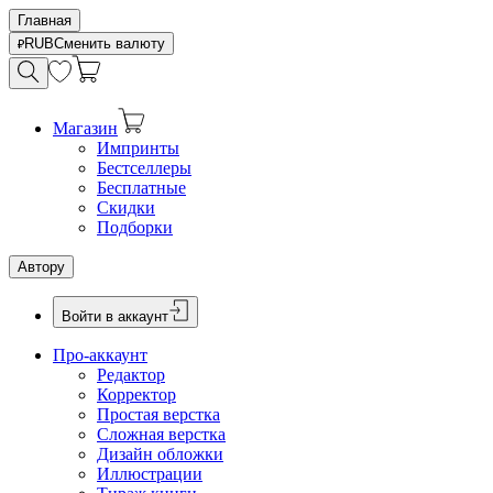
Главная
RUB
Сменить валюту
Магазин
Импринты
Бестселлеры
Бесплатные
Скидки
Подборки
Автору
Войти в аккаунт
Про-аккаунт
Редактор
Корректор
Простая верстка
Сложная верстка
Дизайн обложки
Иллюстрации