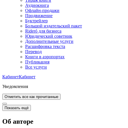
Тираж книги
Аудиокнига
Офлайн-продажи
Продвижение
Буктрейлер
Большой издательский пакет
Rideró для бизнеса
Юридический советник
Дополнительные услуги
Расшифровка текста
Перевод
Книги в аэропортах
Публикация
Все услуги
Кабинет
Кабинет
Уведомления
Отметить все как прочитанные
Показать ещё
Об авторе