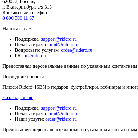
620027
,
Россия
,
г. Екатеринбург, а/я 313
Контактный телефон
:
8 800 500 11 67
Написать нам
Поддержка
:
support@ridero.ru
Печать тиража
:
print@ridero.ru
Вопросы по услугам
:
order@ridero.ru
PR
:
pr@ridero.ru
Предоставляя персональные данные по указанным контактным д
Последние новости
Плюсы Rideró, ISBN в подарок, буктрейлеры, вебинары и мног
Читать дальше
Поддержка
:
support@ridero.ru
Печать тиража
:
print@ridero.ru
Наши услуги
:
order@ridero.ru
Предоставляя персональные данные по указанным контактным д