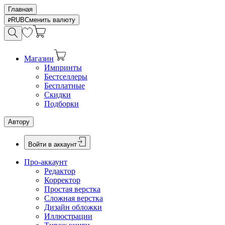
Главная
RUB
Сменить валюту
Магазин
Импринты
Бестселлеры
Бесплатные
Скидки
Подборки
Автору
Войти в аккаунт
Про-аккаунт
Редактор
Корректор
Простая верстка
Сложная верстка
Дизайн обложки
Иллюстрации