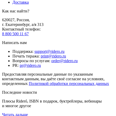
Доставка
Как нас найти?
620027
,
Россия
,
г. Екатеринбург, а/я 313
Контактный телефон
:
8 800 500 11 67
Написать нам
Поддержка
:
support@ridero.ru
Печать тиража
:
print@ridero.ru
Вопросы по услугам
:
order@ridero.ru
PR
:
pr@ridero.ru
Предоставляя персональные данные по указанным
контактным данным, вы даёте своё согласие на условиях,
определенных
Политикой обработки персональных данных
Последние новости
Плюсы Rideró, ISBN в подарок, буктрейлеры, вебинары
и многое другое
Читать дальше