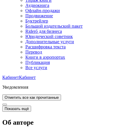
Тираж книги
Аудиокнига
Офлайн-продажи
Продвижение
Буктрейлер
Большой издательский пакет
Rideró для бизнеса
Юридический советник
Дополнительные услуги
Расшифровка текста
Перевод
Книги в аэропортах
Публикация
Все услуги
Кабинет
Кабинет
Уведомления
Отметить все как прочитанные
Показать ещё
Об авторе