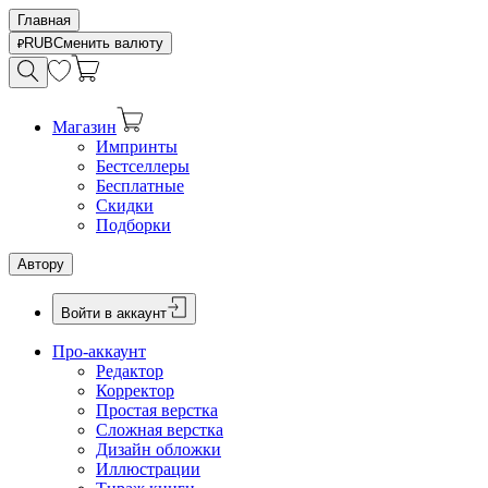
Главная
RUB
Сменить валюту
Магазин
Импринты
Бестселлеры
Бесплатные
Скидки
Подборки
Автору
Войти в аккаунт
Про-аккаунт
Редактор
Корректор
Простая верстка
Сложная верстка
Дизайн обложки
Иллюстрации