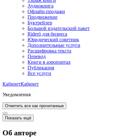
Тираж книги
Аудиокнига
Офлайн-продажи
Продвижение
Буктрейлер
Большой издательский пакет
Rideró для бизнеса
Юридический советник
Дополнительные услуги
Расшифровка текста
Перевод
Книги в аэропортах
Публикация
Все услуги
Кабинет
Кабинет
Уведомления
Отметить все как прочитанные
Показать ещё
Об авторе