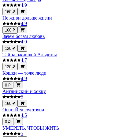
4.9
160 ₽
Не живи дольше жизни
4.9
160 ₽
Зачем богам любовь
4.9
120 ₽
Тайна ожившей Альдины
4.7
120 ₽
Кошки — тоже люди
4.9
0 ₽
Английский и хокку
5
160 ₽
Огни Йеллоустоуна
4.5
0 ₽
УМЕРЕТЬ, ЧТОБЫ ЖИТЬ
5