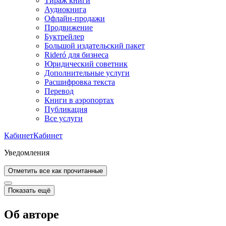
Тираж книги
Аудиокнига
Офлайн-продажи
Продвижение
Буктрейлер
Большой издательский пакет
Rideró для бизнеса
Юридический советник
Дополнительные услуги
Расшифровка текста
Перевод
Книги в аэропортах
Публикация
Все услуги
Кабинет
Кабинет
Уведомления
Отметить все как прочитанные
Показать ещё
Об авторе