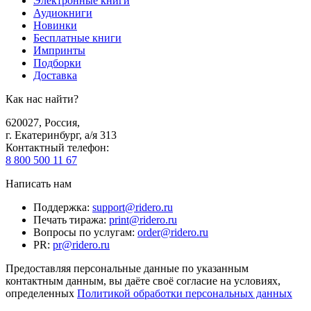
Электронные книги
Аудиокниги
Новинки
Бесплатные книги
Импринты
Подборки
Доставка
Как нас найти?
620027
,
Россия
,
г. Екатеринбург, а/я 313
Контактный телефон
:
8 800 500 11 67
Написать нам
Поддержка
:
support@ridero.ru
Печать тиража
:
print@ridero.ru
Вопросы по услугам
:
order@ridero.ru
PR
:
pr@ridero.ru
Предоставляя персональные данные по указанным
контактным данным, вы даёте своё согласие на условиях,
определенных
Политикой обработки персональных данных