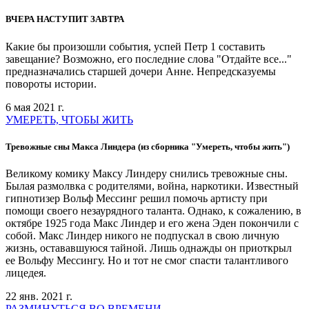
ВЧЕРА НАСТУПИТ ЗАВТРА
Какие бы произошли события, успей Петр 1 составить
завещание? Возможно, его последние слова "Отдайте все..."
предназначались старшей дочери Анне. Непредсказуемы
повороты истории.
6 мая 2021 г.
УМЕРЕТЬ, ЧТОБЫ ЖИТЬ
Тревожные сны Макса Линдера (из сборника "Умереть, чтобы жить")
Великому комику Максу Линдеру снились тревожные сны.
Былая размолвка с родителями, война, наркотики. Известный
гипнотизер Вольф Мессинг решил помочь артисту при
помощи своего незаурядного таланта. Однако, к сожалению, в
октябре 1925 года Макс Линдер и его жена Эден покончили с
собой. Макс Линдер никого не подпускал в свою личную
жизнь, остававшуюся тайной. Лишь однажды он приоткрыл
ее Вольфу Мессингу. Но и тот не смог спасти талантливого
лицедея.
22 янв. 2021 г.
РАЗМИНУТЬСЯ ВО ВРЕМЕНИ