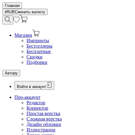
Главная
RUB
Сменить валюту
Магазин
Импринты
Бестселлеры
Бесплатные
Скидки
Подборки
Автору
Войти в аккаунт
Про-аккаунт
Редактор
Корректор
Простая верстка
Сложная верстка
Дизайн обложки
Иллюстрации