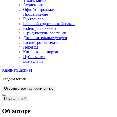
Тираж книги
Аудиокнига
Офлайн-продажи
Продвижение
Буктрейлер
Большой издательский пакет
Rideró для бизнеса
Юридический советник
Дополнительные услуги
Расшифровка текста
Перевод
Книги в аэропортах
Публикация
Все услуги
Кабинет
Кабинет
Уведомления
Отметить все как прочитанные
Показать ещё
Об авторе