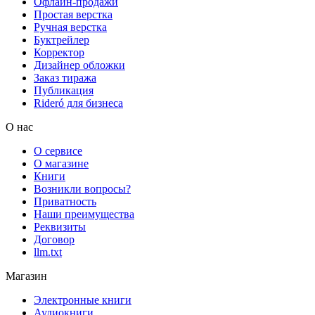
Офлайн-продажи
Простая верстка
Ручная верстка
Буктрейлер
Корректор
Дизайнер обложки
Заказ тиража
Публикация
Rideró для бизнеса
О нас
О сервисе
О магазине
Книги
Возникли вопросы?
Приватность
Наши преимущества
Реквизиты
Договор
llm.txt
Магазин
Электронные книги
Аудиокниги