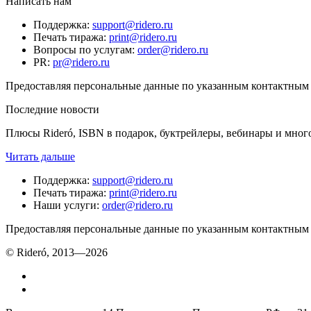
Написать нам
Поддержка
:
support@ridero.ru
Печать тиража
:
print@ridero.ru
Вопросы по услугам
:
order@ridero.ru
PR
:
pr@ridero.ru
Предоставляя персональные данные по указанным контактным д
Последние новости
Плюсы Rideró, ISBN в подарок, буктрейлеры, вебинары и мног
Читать дальше
Поддержка
:
support@ridero.ru
Печать тиража
:
print@ridero.ru
Наши услуги
:
order@ridero.ru
Предоставляя персональные данные по указанным контактным д
© Rideró, 2013—
2026