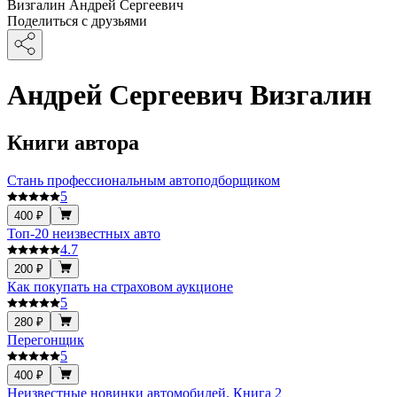
Визгалин Андрей Сергеевич
Поделиться с друзьями
Андрей Сергеевич Визгалин
Книги автора
Стань профессиональным автоподборщиком
5
400 ₽
Топ-20 неизвестных авто
4.7
200 ₽
Как покупать на страховом аукционе
5
280 ₽
Перегонщик
5
400 ₽
Неизвестные новинки автомобилей. Книга 2