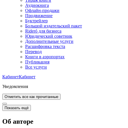
Тираж книги
Аудиокнига
Офлайн-продажи
Продвижение
Буктрейлер
Большой издательский пакет
Rideró для бизнеса
Юридический советник
Дополнительные услуги
Расшифровка текста
Перевод
Книги в аэропортах
Публикация
Все услуги
Кабинет
Кабинет
Уведомления
Отметить все как прочитанные
Показать ещё
Об авторе