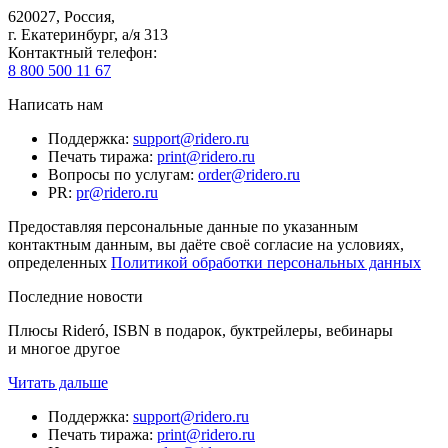
620027
,
Россия
,
г. Екатеринбург, а/я 313
Контактный телефон
:
8 800 500 11 67
Написать нам
Поддержка
:
support@ridero.ru
Печать тиража
:
print@ridero.ru
Вопросы по услугам
:
order@ridero.ru
PR
:
pr@ridero.ru
Предоставляя персональные данные по указанным
контактным данным, вы даёте своё согласие на условиях,
определенных
Политикой обработки персональных данных
Последние новости
Плюсы Rideró, ISBN в подарок, буктрейлеры, вебинары
и многое другое
Читать дальше
Поддержка
:
support@ridero.ru
Печать тиража
:
print@ridero.ru