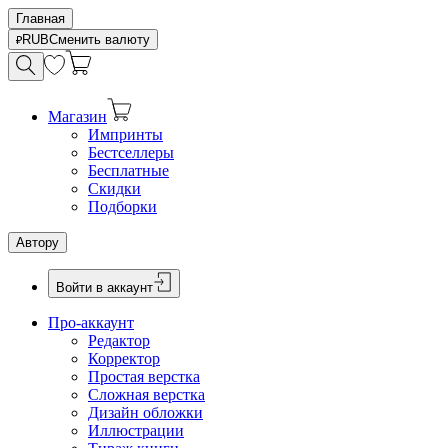
Главная
RUB
Сменить валюту
Магазин
Импринты
Бестселлеры
Бесплатные
Скидки
Подборки
Автору
Войти в аккаунт
Про-аккаунт
Редактор
Корректор
Простая верстка
Сложная верстка
Дизайн обложки
Иллюстрации