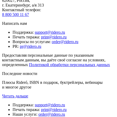
620027
,
Россия
,
г. Екатеринбург, а/я 313
Контактный телефон
:
8 800 500 11 67
Написать нам
Поддержка
:
support@ridero.ru
Печать тиража
:
print@ridero.ru
Вопросы по услугам
:
order@ridero.ru
PR
:
pr@ridero.ru
Предоставляя персональные данные по указанным
контактным данным, вы даёте своё согласие на условиях,
определенных
Политикой обработки персональных данных
Последние новости
Плюсы Rideró, ISBN в подарок, буктрейлеры, вебинары
и многое другое
Читать дальше
Поддержка
:
support@ridero.ru
Печать тиража
:
print@ridero.ru
Наши услуги
:
order@ridero.ru