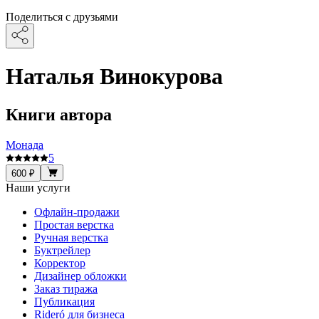
Поделиться с друзьями
Наталья Винокурова
Книги автора
Монада
5
600 ₽
Наши услуги
Офлайн-продажи
Простая верстка
Ручная верстка
Буктрейлер
Корректор
Дизайнер обложки
Заказ тиража
Публикация
Rideró для бизнеса