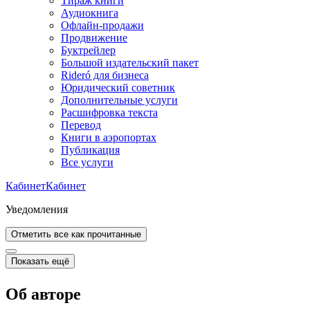
Тираж книги
Аудиокнига
Офлайн-продажи
Продвижение
Буктрейлер
Большой издательский пакет
Rideró для бизнеса
Юридический советник
Дополнительные услуги
Расшифровка текста
Перевод
Книги в аэропортах
Публикация
Все услуги
Кабинет
Кабинет
Уведомления
Отметить все как прочитанные
Показать ещё
Об авторе