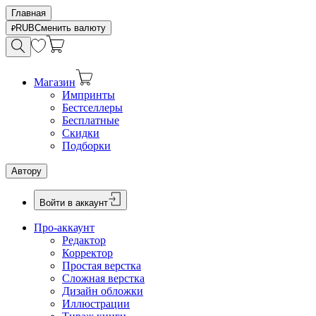
Главная
RUB
Сменить валюту
Магазин
Импринты
Бестселлеры
Бесплатные
Скидки
Подборки
Автору
Войти в аккаунт
Про-аккаунт
Редактор
Корректор
Простая верстка
Сложная верстка
Дизайн обложки
Иллюстрации