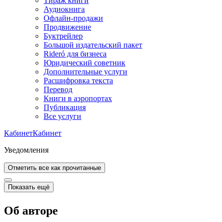
Тираж книги
Аудиокнига
Офлайн-продажи
Продвижение
Буктрейлер
Большой издательский пакет
Rideró для бизнеса
Юридический советник
Дополнительные услуги
Расшифровка текста
Перевод
Книги в аэропортах
Публикация
Все услуги
Кабинет
Кабинет
Уведомления
Отметить все как прочитанные
Показать ещё
Об авторе