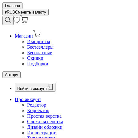
Главная
RUB
Сменить валюту
Магазин
Импринты
Бестселлеры
Бесплатные
Скидки
Подборки
Автору
Войти в аккаунт
Про-аккаунт
Редактор
Корректор
Простая верстка
Сложная верстка
Дизайн обложки
Иллюстрации