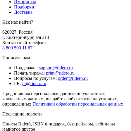
Импринты
Подборки
Доставка
Как нас найти?
620027
,
Россия
,
г. Екатеринбург, а/я 313
Контактный телефон
:
8 800 500 11 67
Написать нам
Поддержка
:
support@ridero.ru
Печать тиража
:
print@ridero.ru
Вопросы по услугам
:
order@ridero.ru
PR
:
pr@ridero.ru
Предоставляя персональные данные по указанным
контактным данным, вы даёте своё согласие на условиях,
определенных
Политикой обработки персональных данных
Последние новости
Плюсы Rideró, ISBN в подарок, буктрейлеры, вебинары
и многое другое