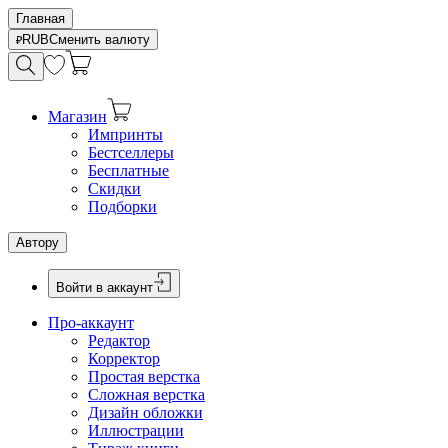
Главная
RUB
Сменить валюту
Магазин
Импринты
Бестселлеры
Бесплатные
Скидки
Подборки
Автору
Войти в аккаунт
Про-аккаунт
Редактор
Корректор
Простая верстка
Сложная верстка
Дизайн обложки
Иллюстрации