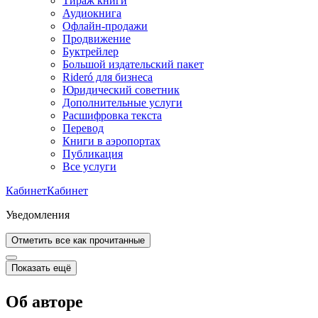
Тираж книги
Аудиокнига
Офлайн-продажи
Продвижение
Буктрейлер
Большой издательский пакет
Rideró для бизнеса
Юридический советник
Дополнительные услуги
Расшифровка текста
Перевод
Книги в аэропортах
Публикация
Все услуги
Кабинет
Кабинет
Уведомления
Отметить все как прочитанные
Показать ещё
Об авторе