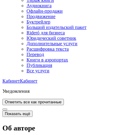
Тираж книги
Аудиокнига
Офлайн-продажи
Продвижение
Буктрейлер
Большой издательский пакет
Rideró для бизнеса
Юридический советник
Дополнительные услуги
Расшифровка текста
Перевод
Книги в аэропортах
Публикация
Все услуги
Кабинет
Кабинет
Уведомления
Отметить все как прочитанные
Показать ещё
Об авторе