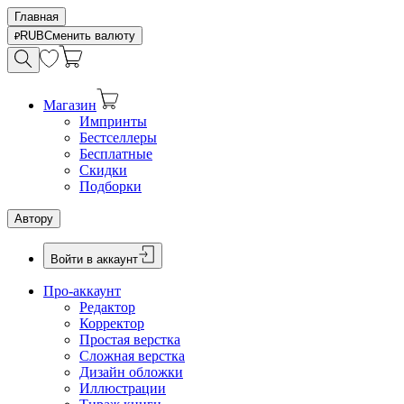
Главная
RUB
Сменить валюту
Магазин
Импринты
Бестселлеры
Бесплатные
Скидки
Подборки
Автору
Войти в аккаунт
Про-аккаунт
Редактор
Корректор
Простая верстка
Сложная верстка
Дизайн обложки
Иллюстрации