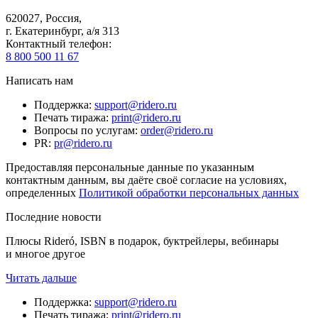
620027
,
Россия
,
г. Екатеринбург, а/я 313
Контактный телефон
:
8 800 500 11 67
Написать нам
Поддержка
:
support@ridero.ru
Печать тиража
:
print@ridero.ru
Вопросы по услугам
:
order@ridero.ru
PR
:
pr@ridero.ru
Предоставляя персональные данные по указанным
контактным данным, вы даёте своё согласие на условиях,
определенных
Политикой обработки персональных данных
Последние новости
Плюсы Rideró, ISBN в подарок, буктрейлеры, вебинары
и многое другое
Читать дальше
Поддержка
:
support@ridero.ru
Печать тиража
:
print@ridero.ru