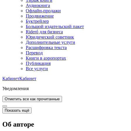
Тираж книги
Аудиокнига
Офлайн-продажи
Продвижение
Буктрейлер
Большой издательский пакет
Rideró для бизнеса
Юридический советник
Дополнительные услуги
Расшифровка текста
Перевод
Книги в аэропортах
Публикация
Все услуги
Кабинет
Кабинет
Уведомления
Отметить все как прочитанные
Показать ещё
Об авторе