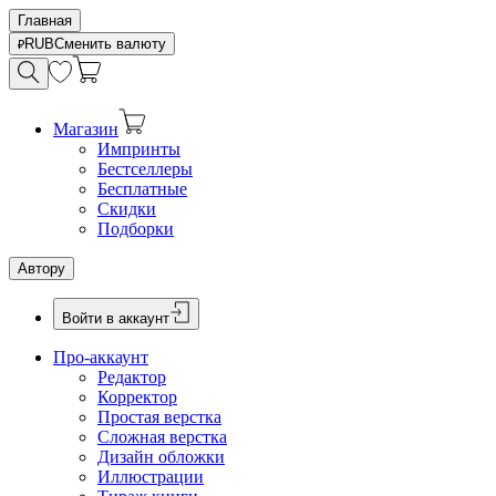
Главная
RUB
Сменить валюту
Магазин
Импринты
Бестселлеры
Бесплатные
Скидки
Подборки
Автору
Войти в аккаунт
Про-аккаунт
Редактор
Корректор
Простая верстка
Сложная верстка
Дизайн обложки
Иллюстрации