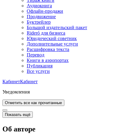
Тираж книги
Аудиокнига
Офлайн-продажи
Продвижение
Буктрейлер
Большой издательский пакет
Rideró для бизнеса
Юридический советник
Дополнительные услуги
Расшифровка текста
Перевод
Книги в аэропортах
Публикация
Все услуги
Кабинет
Кабинет
Уведомления
Отметить все как прочитанные
Показать ещё
Об авторе