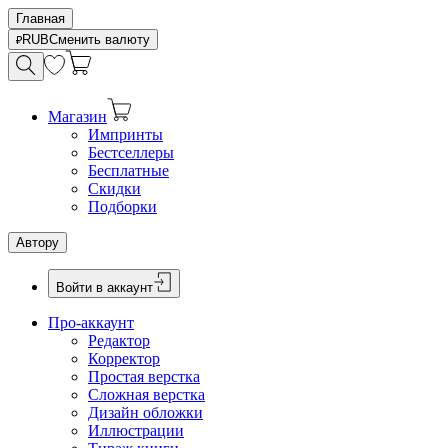
Главная
RUB
Сменить валюту
Магазин
Импринты
Бестселлеры
Бесплатные
Скидки
Подборки
Автору
Войти в аккаунт
Про-аккаунт
Редактор
Корректор
Простая верстка
Сложная верстка
Дизайн обложки
Иллюстрации