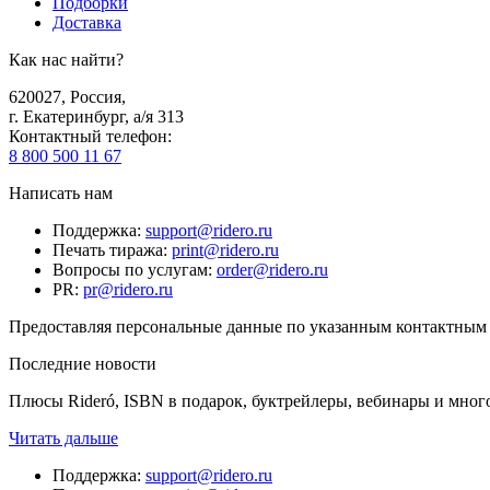
Подборки
Доставка
Как нас найти?
620027
,
Россия
,
г. Екатеринбург, а/я 313
Контактный телефон
:
8 800 500 11 67
Написать нам
Поддержка
:
support@ridero.ru
Печать тиража
:
print@ridero.ru
Вопросы по услугам
:
order@ridero.ru
PR
:
pr@ridero.ru
Предоставляя персональные данные по указанным контактным д
Последние новости
Плюсы Rideró, ISBN в подарок, буктрейлеры, вебинары и мног
Читать дальше
Поддержка
:
support@ridero.ru