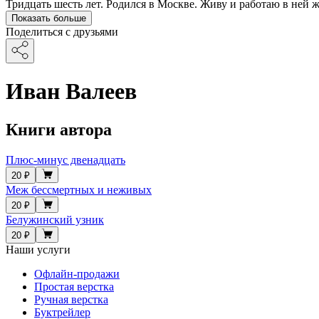
Тридцать шесть лет. Родился в Москве. Живу и работаю в ней же
Показать больше
Поделиться с друзьями
Иван Валеев
Книги автора
Плюс-минус двенадцать
20 ₽
Меж бессмертных и неживых
20 ₽
Белужинский узник
20 ₽
Наши услуги
Офлайн-продажи
Простая верстка
Ручная верстка
Буктрейлер