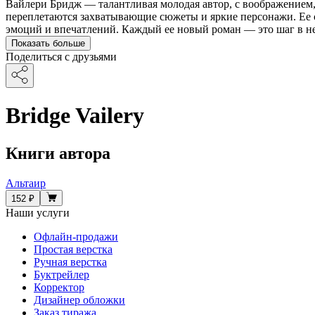
Вайлери Бридж — талантливая молодая автор, с воображением, 
переплетаются захватывающие сюжеты и яркие персонажи. Ее с
эмоций и впечатлений. Каждый ее новый роман — это шаг в не
Показать больше
Поделиться с друзьями
Bridge Vailery
Книги автора
Альтаир
152 ₽
Наши услуги
Офлайн-продажи
Простая верстка
Ручная верстка
Буктрейлер
Корректор
Дизайнер обложки
Заказ тиража