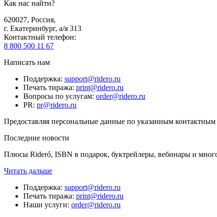
Как нас найти?
620027
,
Россия
,
г. Екатеринбург, а/я 313
Контактный телефон
:
8 800 500 11 67
Написать нам
Поддержка
:
support@ridero.ru
Печать тиража
:
print@ridero.ru
Вопросы по услугам
:
order@ridero.ru
PR
:
pr@ridero.ru
Предоставляя персональные данные по указанным контактным д
Последние новости
Плюсы Rideró, ISBN в подарок, буктрейлеры, вебинары и мног
Читать дальше
Поддержка
:
support@ridero.ru
Печать тиража
:
print@ridero.ru
Наши услуги
:
order@ridero.ru