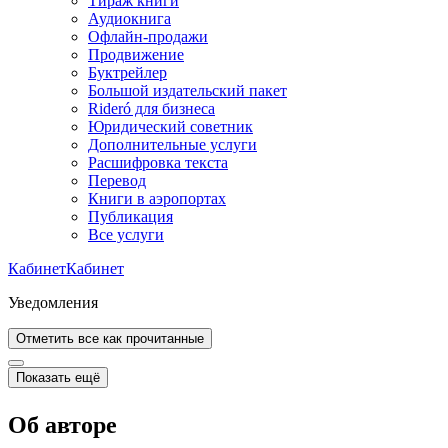
Тираж книги
Аудиокнига
Офлайн-продажи
Продвижение
Буктрейлер
Большой издательский пакет
Rideró для бизнеса
Юридический советник
Дополнительные услуги
Расшифровка текста
Перевод
Книги в аэропортах
Публикация
Все услуги
Кабинет
Кабинет
Уведомления
Отметить все как прочитанные
Показать ещё
Об авторе