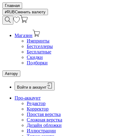
Главная
RUB
Сменить валюту
Магазин
Импринты
Бестселлеры
Бесплатные
Скидки
Подборки
Автору
Войти в аккаунт
Про-аккаунт
Редактор
Корректор
Простая верстка
Сложная верстка
Дизайн обложки
Иллюстрации