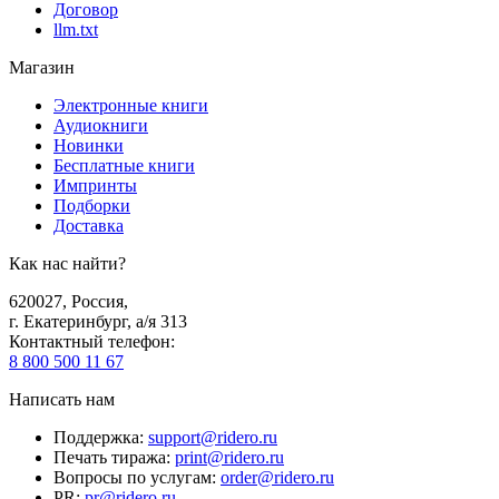
Договор
llm.txt
Магазин
Электронные книги
Аудиокниги
Новинки
Бесплатные книги
Импринты
Подборки
Доставка
Как нас найти?
620027
,
Россия
,
г. Екатеринбург, а/я 313
Контактный телефон
:
8 800 500 11 67
Написать нам
Поддержка
:
support@ridero.ru
Печать тиража
:
print@ridero.ru
Вопросы по услугам
:
order@ridero.ru
PR
:
pr@ridero.ru