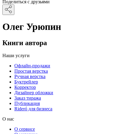
Поделиться с друзьями
Олег Урюпин
Книги автора
Наши услуги
Офлайн-продажи
Простая верстка
Ручная верстка
Буктрейлер
Корректор
Дизайнер обложки
Заказ тиража
Публикация
Rideró для бизнеса
О нас
О сервисе