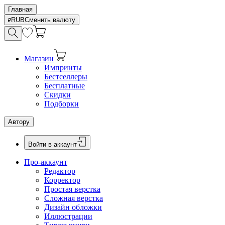
Главная
RUB
Сменить валюту
Магазин
Импринты
Бестселлеры
Бесплатные
Скидки
Подборки
Автору
Войти в аккаунт
Про-аккаунт
Редактор
Корректор
Простая верстка
Сложная верстка
Дизайн обложки
Иллюстрации