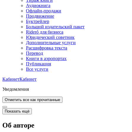
Тираж книги
Аудиокнига
Офлайн-продажи
Продвижение
Буктрейлер
Большой издательский пакет
Rideró для бизнеса
Юридический советник
Дополнительные услуги
Расшифровка текста
Перевод
Книги в аэропортах
Публикация
Все услуги
Кабинет
Кабинет
Уведомления
Отметить все как прочитанные
Показать ещё
Об авторе