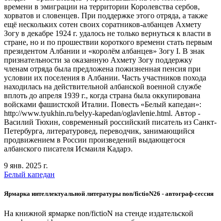
времени в эмиграции на территории Королевства сербов,
хорватов и словенцев. При поддержке этого отряда, а также
ещё нескольких сотен своих соратников-албанцев Ахмету
Зогу в декабре 1924 г. удалось не только вернуться к власти в
стране, но и по прошествии короткого времени стать первым
президентом Албании и «королём албанцев» Зогу I. В знак
признательности за оказанную Ахмету Зогу поддержку
членам отряда была предложена пожизненная пенсия при
условии их поселения в Албании. Часть участников похода
находилась на действительной албанской военной службе
вплоть до апреля 1939 г., когда страна была оккупирована
войсками фашистской Италии. Повесть «Белый капедан»:
http://www.tyukhin.ru/belyy-kapedan/oglavlenie.html. Автор -
Василий Тюхин, современный российский писатель из Санкт-
Петербурга, литературовед, переводчик, занимающийся
продвижением в России произведений выдающегося
албанского писателя Исмаиля Кадарэ.
9 янв. 2025 г.
Белый капедан
Ярмарка интеллектуальной литературы non/fictioN26 - автограф-сессия
На книжной ярмарке non/fictioN на стенде издательской