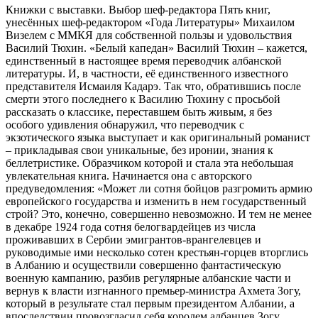
Книжки с выставки. Выбор шеф-редактора Пять книг,
унесённых шеф-редактором «Года Литературы» Михаилом
Визелем с ММКЯ для собственной пользы и удовольствия
Василий Тюхин. «Белый капедан» Василий Тюхин – кажется,
единственный в настоящее время переводчик албанской
литературы. И, в частности, её единственного известного
представителя Исмаиля Кадарэ. Так что, обратившись после
смерти этого последнего к Василию Тюхину с просьбой
рассказать о классике, переставшем быть живым, я без
особого удивления обнаружил, что переводчик с
экзотического языка выступает и как оригинальный романист
– прикладывая свои уникальные, без иронии, знания к
беллетристике. Образчиком которой и стала эта небольшая
увлекательная книга. Начинается она с авторского
предуведомления: «Может ли сотня бойцов разгромить армию
европейского государства и изменить в нем государственный
строй? Это, конечно, совершенно невозможно. И тем не менее
в декабре 1924 года сотня белогвардейцев из числа
проживавших в Сербии эмигрантов-врангелевцев и
руководимые ими несколько сотен крестьян-горцев вторглись
в Албанию и осуществили совершенно фантастическую
военную кампанию, разбив регулярные албанские части и
вернув к власти изгнанного премьер-министра Ахмета Зогу,
который в результате стал первым президентом Албании, а
впоследствии провозгласил себя королем албанцев Зогу