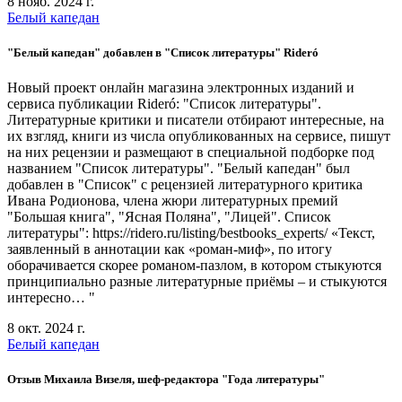
8 нояб. 2024 г.
Белый капедан
"Белый капедан" добавлен в "Список литературы" Rideró
Новый проект онлайн магазина электронных изданий и
сервиса публикации Rideró: "Список литературы".
Литературные критики и писатели отбирают интересные, на
их взгляд, книги из числа опубликованных на сервисе, пишут
на них рецензии и размещают в специальной подборке под
названием "Список литературы". "Белый капедан" был
добавлен в "Список" с рецензией литературного критика
Ивана Родионова, члена жюри литературных премий
"Большая книга", "Ясная Поляна", "Лицей". Список
литературы": https://ridero.ru/listing/bestbooks_experts/ «Текст,
заявленный в аннотации как «роман-миф», по итогу
оборачивается скорее романом-пазлом, в котором стыкуются
принципиально разные литературные приёмы – и стыкуются
интересно… "
8 окт. 2024 г.
Белый капедан
Отзыв Михаила Визеля, шеф-редактора "Года литературы"