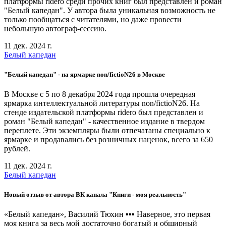
платформы ridero среди прочих книг был представлен и роман
"Белый капедан". У автора была уникальная возможность не
только пообщаться с читателями, но даже провести
небольшую автограф-сессию.
11 дек. 2024 г.
Белый капедан
"Белый капедан" - на ярмарке non/fictioN26 в Москве
В Москве c 5 по 8 декабря 2024 года прошла очередная
ярмарка интеллектуальной литературы non/fictioN26. На
стенде издательской платформы ridero был представлен и
роман "Белый капедан" - качественное издание в твердом
переплете. Эти экземпляры были отпечатаны специально к
ярмарке и продавались без розничных наценок, всего за 650
рублей.
11 дек. 2024 г.
Белый капедан
Новый отзыв от автора ВК канала "Книги - моя реальность"
«Белый капедан», Василий Тюхин ▪▪▪ Наверное, это первая
моя книга за весь мой достаточно богатый и обширный