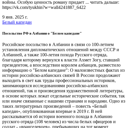
войны. Особую ценность роману придает ... читать дальше:
https://vk.com/tyukhin?w=wall4241887_6422
9 янв. 2025 г.
Белый капедан
Посольство РФ в Албании о "Белом капедане"
Российское посольство в Албании в связи со 100-летием
установления дипломатических отношений между СССР и
Албанией, а также 100-летия похода Русского отряда,
благодаря которому вернулся к власти Ахмет Зогу, ставший
президентом, а впоследствии королем албанцев, разместило
информацию о "Белом капедане": О малоизвестных фактах из
истории российско-албанских связей В России продолжают
выходить в свет как труды профессиональных историков,
занимающихся исследованиями российско-албанских
отношений, так и произведения художественной литературы,
в основе которых лежат отдельные исторические события, так
или иначе связанные с нашими странами и народами. Одно из
таких литературных произведений – повесть «Белый
капедан», опубликованная впервые в 2019 г. В ней
рассказывается об истории военного похода в Албанию
русского отряда (108 человек) из числа белых офицеров и
солдат - «врангелевцев», пребывавших на тот момент