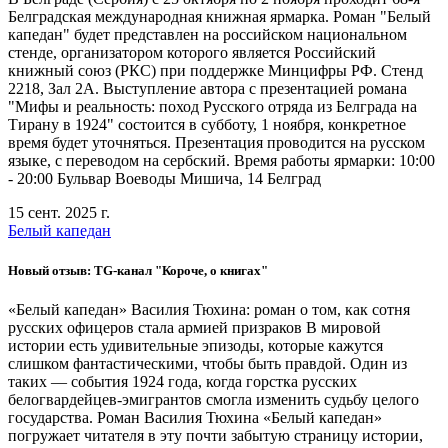
Белградская международная книжная ярмарка. Роман "Белый
капедан" будет представлен на российском национальном
стенде, организатором которого является Российский
книжный союз (РКС) при поддержке Минцифры РФ. Стенд
2218, Зал 2А. Выступление автора с презентацией романа
"Мифы и реальность: поход Русского отряда из Белграда на
Тирану в 1924" состоится в субботу, 1 ноября, конкретное
время будет уточняться. Презентация проводится на русском
языке, с переводом на сербский. Время работы ярмарки: 10:00
- 20:00 Бульвар Воеводы Мишича, 14 Белград
15 сент. 2025 г.
Белый капедан
Новый отзыв: TG-канал "Короче, о книгах"
«Белый капедан» Василия Тюхина: роман о том, как сотня
русских офицеров стала армией призраков В мировой
истории есть удивительные эпизоды, которые кажутся
слишком фантастическими, чтобы быть правдой. Один из
таких — события 1924 года, когда горстка русских
белогвардейцев-эмигрантов смогла изменить судьбу целого
государства. Роман Василия Тюхина «Белый капедан»
погружает читателя в эту почти забытую страницу истории,