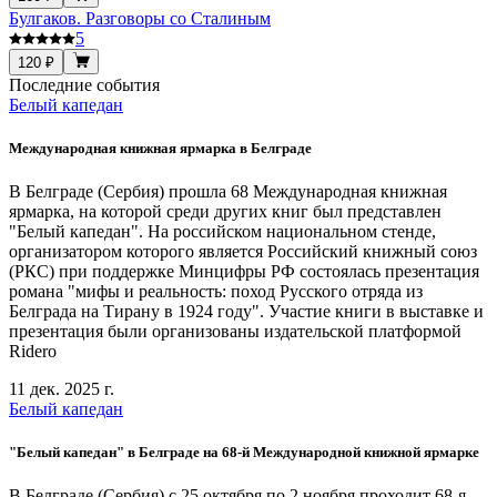
Булгаков. Разговоры со Сталиным
5
120 ₽
Последние события
Белый капедан
Международная книжная ярмарка в Белграде
В Белграде (Сербия) прошла 68 Международная книжная
ярмарка, на которой среди других книг был представлен
"Белый капедан". На российском национальном стенде,
организатором которого является Российский книжный союз
(РКС) при поддержке Минцифры РФ состоялась презентация
романа "мифы и реальность: поход Русского отряда из
Белграда на Тирану в 1924 году". Участие книги в выставке и
презентация были организованы издательской платформой
Ridero
11 дек. 2025 г.
Белый капедан
"Белый капедан" в Белграде на 68-й Международной книжной ярмарке
В Белграде (Сербия) с 25 октября по 2 ноября проходит 68-я