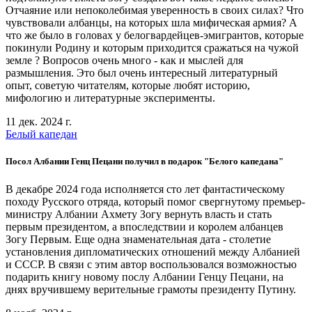
Отчаяние или непоколебимая уверенность в своих силах? Что
чувствовали албанцы, на которых шла мифическая армия? А
что же было в головах у белогвардейцев-эмигрантов, которые
покинули Родину и которым приходится сражаться на чужой
земле ? Вопросов очень много - как и мыслей для
размышления. Это был очень интересный литературный
опыт, советую читателям, которые любят историю,
мифологию и литературные эксперименты.
11 дек. 2024 г.
Белый капедан
Посол Албании Генц Пецани получил в подарок "Белого капедана"
В декабре 2024 года исполняется сто лет фантастическому
походу Русского отряда, который помог свергнутому премьер-
министру Албании Ахмету Зогу вернуть власть и стать
первым президентом, а впоследствии и королем албанцев
Зогу Первым. Еще одна знаменательная дата - столетие
установления дипломатических отношений между Албанией
и СССР. В связи с этим автор воспользовался возможностью
подарить книгу новому послу Албании Генцу Пецани, на
днях вручившему верительные грамоты президенту Путину.