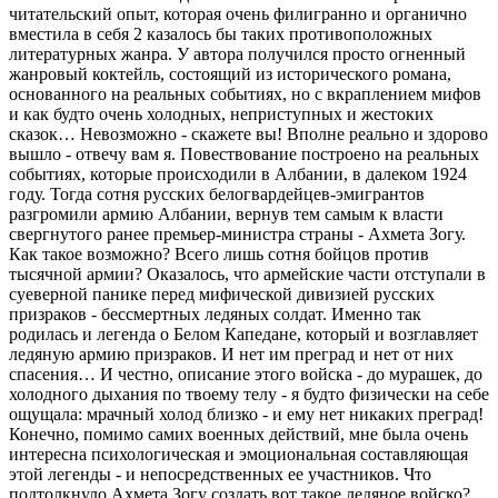
читательский опыт, которая очень филигранно и органично
вместила в себя 2 казалось бы таких противоположных
литературных жанра. У автора получился просто огненный
жанровый коктейль, состоящий из исторического романа,
основанного на реальных событиях, но с вкраплением мифов
и как будто очень холодных, неприступных и жестоких
сказок… Невозможно - скажете вы! Вполне реально и здорово
вышло - отвечу вам я. Повествование построено на реальных
событиях, которые происходили в Албании, в далеком 1924
году. Тогда сотня русских белогвардейцев-эмигрантов
разгромили армию Албании, вернув тем самым к власти
свергнутого ранее премьер-министра страны - Ахмета Зогу.
Как такое возможно? Всего лишь сотня бойцов против
тысячной армии? Оказалось, что армейские части отступали в
суеверной панике перед мифической дивизией русских
призраков - бессмертных ледяных солдат. Именно так
родилась и легенда о Белом Капедане, который и возглавляет
ледяную армию призраков. И нет им преград и нет от них
спасения… И честно, описание этого войска - до мурашек, до
холодного дыхания по твоему телу - я будто физически на себе
ощущала: мрачный холод близко - и ему нет никаких преград!
Конечно, помимо самих военных действий, мне была очень
интересна психологическая и эмоциональная составляющая
этой легенды - и непосредственных ее участников. Что
подтолкнуло Ахмета Зогу создать вот такое ледяное войско?