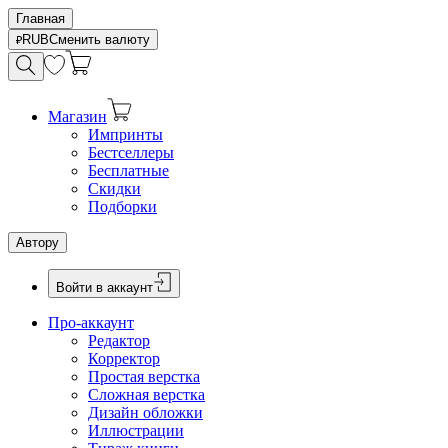
Главная
RUB
Сменить валюту
Магазин
Импринты
Бестселлеры
Бесплатные
Скидки
Подборки
Автору
Войти в аккаунт
Про-аккаунт
Редактор
Корректор
Простая верстка
Сложная верстка
Дизайн обложки
Иллюстрации