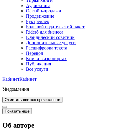
Тираж книги
Аудиокнига
Офлайн-продажи
Продвижение
Буктрейлер
Большой издательский пакет
Rideró для бизнеса
Юридический советник
Дополнительные услуги
Расшифровка текста
Перевод
Книги в аэропортах
Публикация
Все услуги
Кабинет
Кабинет
Уведомления
Отметить все как прочитанные
Показать ещё
Об авторе