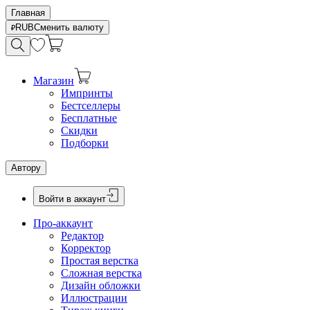
Главная
RUB
Сменить валюту
Магазин
Импринты
Бестселлеры
Бесплатные
Скидки
Подборки
Автору
Войти в аккаунт
Про-аккаунт
Редактор
Корректор
Простая верстка
Сложная верстка
Дизайн обложки
Иллюстрации