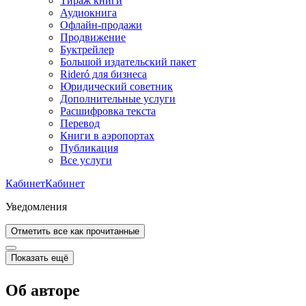
Тираж книги
Аудиокнига
Офлайн-продажи
Продвижение
Буктрейлер
Большой издательский пакет
Rideró для бизнеса
Юридический советник
Дополнительные услуги
Расшифровка текста
Перевод
Книги в аэропортах
Публикация
Все услуги
Кабинет
Кабинет
Уведомления
Отметить все как прочитанные
Показать ещё
Об авторе