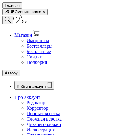
Главная
RUB
Сменить валюту
Магазин
Импринты
Бестселлеры
Бесплатные
Скидки
Подборки
Автору
Войти в аккаунт
Про-аккаунт
Редактор
Корректор
Простая верстка
Сложная верстка
Дизайн обложки
Иллюстрации