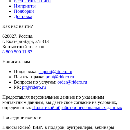
Бесплатные книги
Импринты
Подборки
Доставка
Как нас найти?
620027
,
Россия
,
г. Екатеринбург, а/я 313
Контактный телефон
:
8 800 500 11 67
Написать нам
Поддержка
:
support@ridero.ru
Печать тиража
:
print@ridero.ru
Вопросы по услугам
:
order@ridero.ru
PR
:
pr@ridero.ru
Предоставляя персональные данные по указанным
контактным данным, вы даёте своё согласие на условиях,
определенных
Политикой обработки персональных данных
Последние новости
Плюсы Rideró, ISBN в подарок, буктрейлеры, вебинары