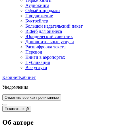
Тираж книги
Аудиокнига
Офлайн-продажи
Продвижение
Буктрейлер
Большой издательский пакет
Rideró для бизнеса
Юридический советник
Дополнительные услуги
Расшифровка текста
Перевод
Книги в аэропортах
Публикация
Все услуги
Кабинет
Кабинет
Уведомления
Отметить все как прочитанные
Показать ещё
Об авторе