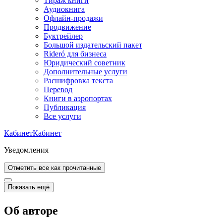
Тираж книги
Аудиокнига
Офлайн-продажи
Продвижение
Буктрейлер
Большой издательский пакет
Rideró для бизнеса
Юридический советник
Дополнительные услуги
Расшифровка текста
Перевод
Книги в аэропортах
Публикация
Все услуги
Кабинет
Кабинет
Уведомления
Отметить все как прочитанные
Показать ещё
Об авторе