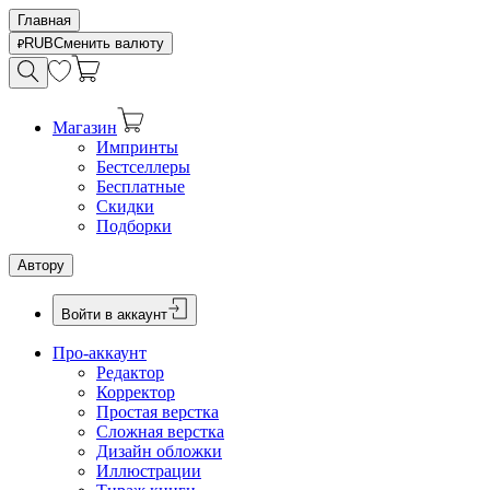
Главная
RUB
Сменить валюту
Магазин
Импринты
Бестселлеры
Бесплатные
Скидки
Подборки
Автору
Войти в аккаунт
Про-аккаунт
Редактор
Корректор
Простая верстка
Сложная верстка
Дизайн обложки
Иллюстрации