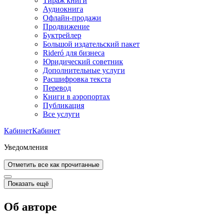
Тираж книги
Аудиокнига
Офлайн-продажи
Продвижение
Буктрейлер
Большой издательский пакет
Rideró для бизнеса
Юридический советник
Дополнительные услуги
Расшифровка текста
Перевод
Книги в аэропортах
Публикация
Все услуги
Кабинет
Кабинет
Уведомления
Отметить все как прочитанные
Показать ещё
Об авторе