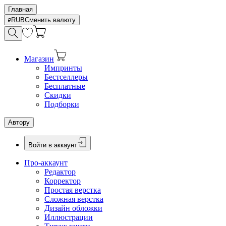
Главная
RUB
Сменить валюту
Магазин
Импринты
Бестселлеры
Бесплатные
Скидки
Подборки
Автору
Войти в аккаунт
Про-аккаунт
Редактор
Корректор
Простая верстка
Сложная верстка
Дизайн обложки
Иллюстрации