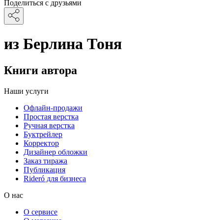
Поделиться с друзьями
из Берлина Тоня
Книги автора
Наши услуги
Офлайн-продажи
Простая верстка
Ручная верстка
Буктрейлер
Корректор
Дизайнер обложки
Заказ тиража
Публикация
Rideró для бизнеса
О нас
О сервисе