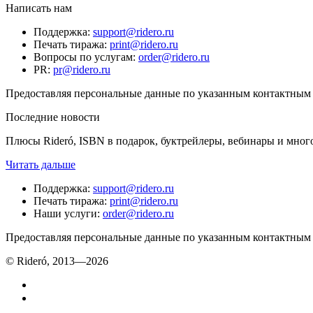
Написать нам
Поддержка
:
support@ridero.ru
Печать тиража
:
print@ridero.ru
Вопросы по услугам
:
order@ridero.ru
PR
:
pr@ridero.ru
Предоставляя персональные данные по указанным контактным д
Последние новости
Плюсы Rideró, ISBN в подарок, буктрейлеры, вебинары и мног
Читать дальше
Поддержка
:
support@ridero.ru
Печать тиража
:
print@ridero.ru
Наши услуги
:
order@ridero.ru
Предоставляя персональные данные по указанным контактным д
© Rideró, 2013—
2026