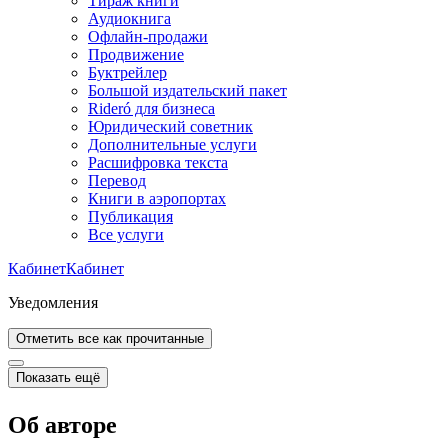
Тираж книги
Аудиокнига
Офлайн-продажи
Продвижение
Буктрейлер
Большой издательский пакет
Rideró для бизнеса
Юридический советник
Дополнительные услуги
Расшифровка текста
Перевод
Книги в аэропортах
Публикация
Все услуги
Кабинет
Кабинет
Уведомления
Отметить все как прочитанные
Показать ещё
Об авторе