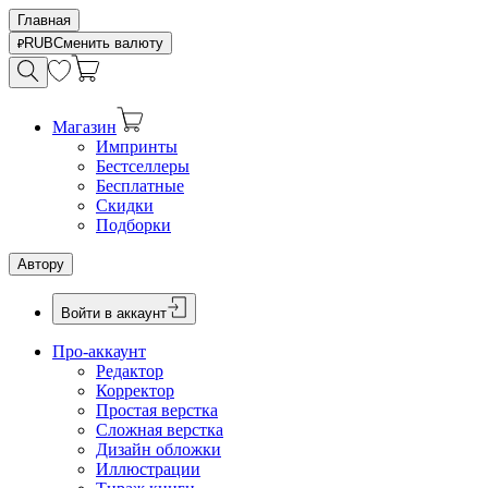
Главная
RUB
Сменить валюту
Магазин
Импринты
Бестселлеры
Бесплатные
Скидки
Подборки
Автору
Войти в аккаунт
Про-аккаунт
Редактор
Корректор
Простая верстка
Сложная верстка
Дизайн обложки
Иллюстрации