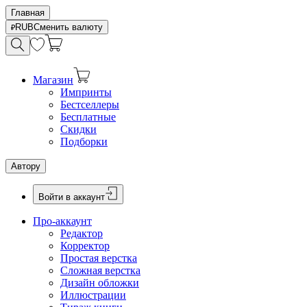
Главная
RUB
Сменить валюту
Магазин
Импринты
Бестселлеры
Бесплатные
Скидки
Подборки
Автору
Войти в аккаунт
Про-аккаунт
Редактор
Корректор
Простая верстка
Сложная верстка
Дизайн обложки
Иллюстрации