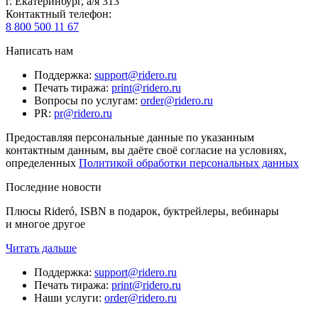
г. Екатеринбург, а/я 313
Контактный телефон
:
8 800 500 11 67
Написать нам
Поддержка
:
support@ridero.ru
Печать тиража
:
print@ridero.ru
Вопросы по услугам
:
order@ridero.ru
PR
:
pr@ridero.ru
Предоставляя персональные данные по указанным
контактным данным, вы даёте своё согласие на условиях,
определенных
Политикой обработки персональных данных
Последние новости
Плюсы Rideró, ISBN в подарок, буктрейлеры, вебинары
и многое другое
Читать дальше
Поддержка
:
support@ridero.ru
Печать тиража
:
print@ridero.ru
Наши услуги
:
order@ridero.ru