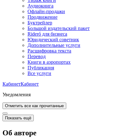
Тираж книги
Аудиокнига
Офлайн-продажи
Продвижение
Буктрейлер
Большой издательский пакет
Rideró для бизнеса
Юридический советник
Дополнительные услуги
Расшифровка текста
Перевод
Книги в аэропортах
Публикация
Все услуги
Кабинет
Кабинет
Уведомления
Отметить все как прочитанные
Показать ещё
Об авторе