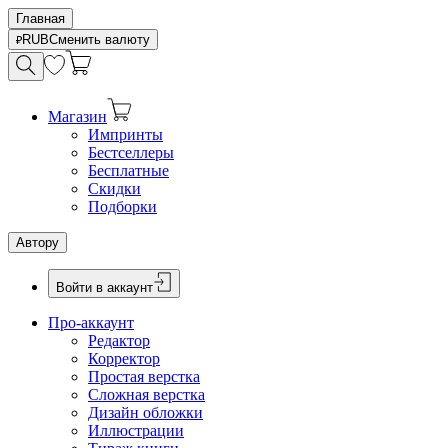
Главная
RUB
Сменить валюту
Магазин
Импринты
Бестселлеры
Бесплатные
Скидки
Подборки
Автору
Войти в аккаунт
Про-аккаунт
Редактор
Корректор
Простая верстка
Сложная верстка
Дизайн обложки
Иллюстрации