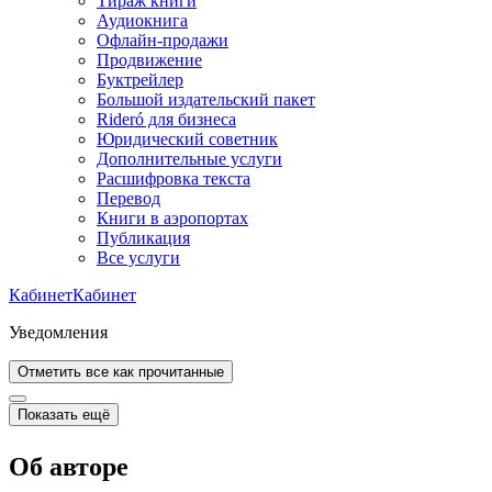
Тираж книги
Аудиокнига
Офлайн-продажи
Продвижение
Буктрейлер
Большой издательский пакет
Rideró для бизнеса
Юридический советник
Дополнительные услуги
Расшифровка текста
Перевод
Книги в аэропортах
Публикация
Все услуги
Кабинет
Кабинет
Уведомления
Отметить все как прочитанные
Показать ещё
Об авторе