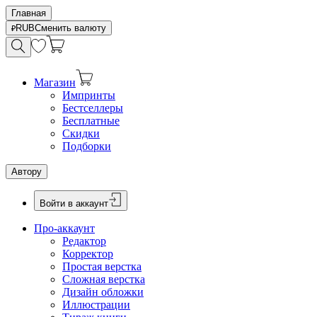
Главная
RUB
Сменить валюту
Магазин
Импринты
Бестселлеры
Бесплатные
Скидки
Подборки
Автору
Войти в аккаунт
Про-аккаунт
Редактор
Корректор
Простая верстка
Сложная верстка
Дизайн обложки
Иллюстрации