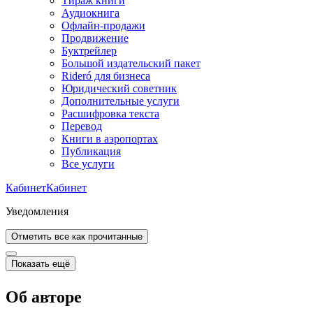
Тираж книги
Аудиокнига
Офлайн-продажи
Продвижение
Буктрейлер
Большой издательский пакет
Rideró для бизнеса
Юридический советник
Дополнительные услуги
Расшифровка текста
Перевод
Книги в аэропортах
Публикация
Все услуги
Кабинет
Кабинет
Уведомления
Отметить все как прочитанные
Показать ещё
Об авторе