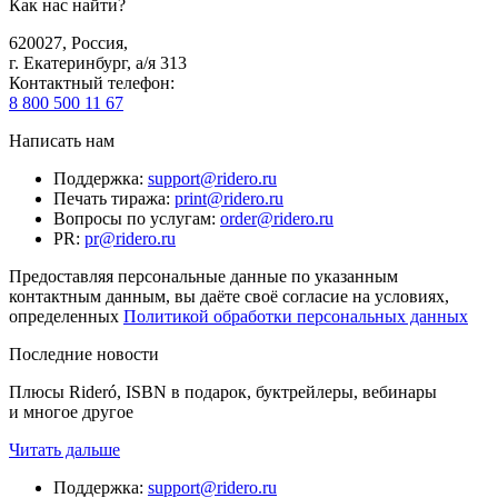
Как нас найти?
620027
,
Россия
,
г. Екатеринбург, а/я 313
Контактный телефон
:
8 800 500 11 67
Написать нам
Поддержка
:
support@ridero.ru
Печать тиража
:
print@ridero.ru
Вопросы по услугам
:
order@ridero.ru
PR
:
pr@ridero.ru
Предоставляя персональные данные по указанным
контактным данным, вы даёте своё согласие на условиях,
определенных
Политикой обработки персональных данных
Последние новости
Плюсы Rideró, ISBN в подарок, буктрейлеры, вебинары
и многое другое
Читать дальше
Поддержка
:
support@ridero.ru