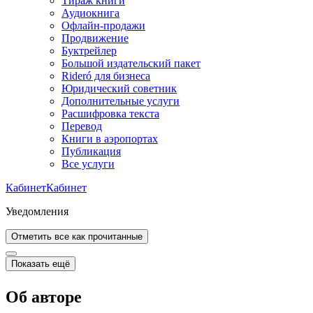
Тираж книги
Аудиокнига
Офлайн-продажи
Продвижение
Буктрейлер
Большой издательский пакет
Rideró для бизнеса
Юридический советник
Дополнительные услуги
Расшифровка текста
Перевод
Книги в аэропортах
Публикация
Все услуги
Кабинет
Кабинет
Уведомления
Отметить все как прочитанные
Показать ещё
Об авторе