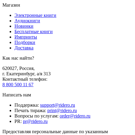
Магазин
Электронные книги
Аудиокниги
Новинки
Бесплатные книги
Импринты
Подборки
Доставка
Как нас найти?
620027
,
Россия
,
г. Екатеринбург, а/я 313
Контактный телефон
:
8 800 500 11 67
Написать нам
Поддержка
:
support@ridero.ru
Печать тиража
:
print@ridero.ru
Вопросы по услугам
:
order@ridero.ru
PR
:
pr@ridero.ru
Предоставляя персональные данные по указанным