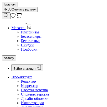
Главная
RUB
Сменить валюту
Магазин
Импринты
Бестселлеры
Бесплатные
Скидки
Подборки
Автору
Войти в аккаунт
Про-аккаунт
Редактор
Корректор
Простая верстка
Сложная верстка
Дизайн обложки
Иллюстрации