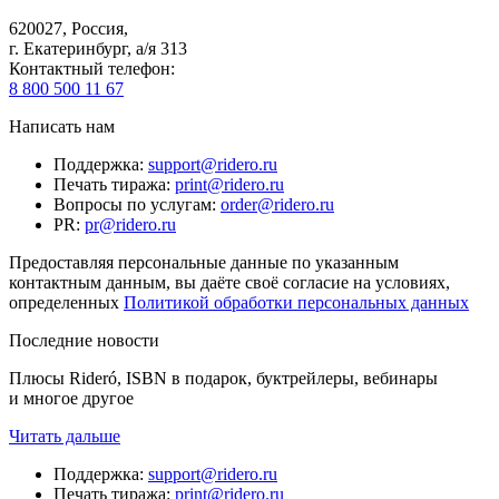
620027
,
Россия
,
г. Екатеринбург, а/я 313
Контактный телефон
:
8 800 500 11 67
Написать нам
Поддержка
:
support@ridero.ru
Печать тиража
:
print@ridero.ru
Вопросы по услугам
:
order@ridero.ru
PR
:
pr@ridero.ru
Предоставляя персональные данные по указанным
контактным данным, вы даёте своё согласие на условиях,
определенных
Политикой обработки персональных данных
Последние новости
Плюсы Rideró, ISBN в подарок, буктрейлеры, вебинары
и многое другое
Читать дальше
Поддержка
:
support@ridero.ru
Печать тиража
:
print@ridero.ru