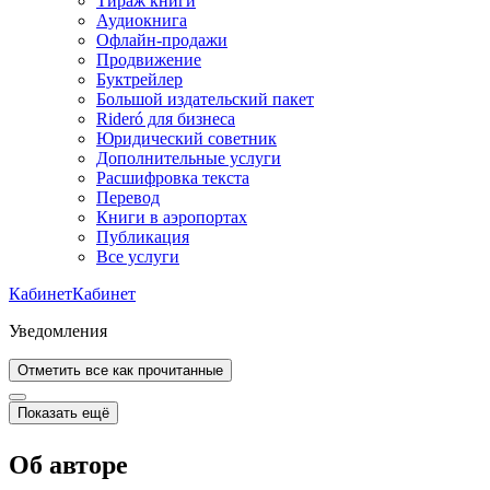
Тираж книги
Аудиокнига
Офлайн-продажи
Продвижение
Буктрейлер
Большой издательский пакет
Rideró для бизнеса
Юридический советник
Дополнительные услуги
Расшифровка текста
Перевод
Книги в аэропортах
Публикация
Все услуги
Кабинет
Кабинет
Уведомления
Отметить все как прочитанные
Показать ещё
Об авторе