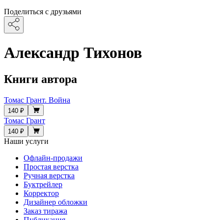
Поделиться с друзьями
Александр Тихонов
Книги автора
Томас Грант. Война
140 ₽
Томас Грант
140 ₽
Наши услуги
Офлайн-продажи
Простая верстка
Ручная верстка
Буктрейлер
Корректор
Дизайнер обложки
Заказ тиража
Публикация