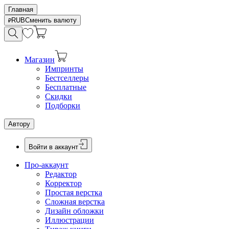
Главная
RUB
Сменить валюту
Магазин
Импринты
Бестселлеры
Бесплатные
Скидки
Подборки
Автору
Войти в аккаунт
Про-аккаунт
Редактор
Корректор
Простая верстка
Сложная верстка
Дизайн обложки
Иллюстрации