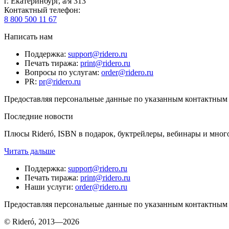
г. Екатеринбург, а/я 313
Контактный телефон
:
8 800 500 11 67
Написать нам
Поддержка
:
support@ridero.ru
Печать тиража
:
print@ridero.ru
Вопросы по услугам
:
order@ridero.ru
PR
:
pr@ridero.ru
Предоставляя персональные данные по указанным контактным д
Последние новости
Плюсы Rideró, ISBN в подарок, буктрейлеры, вебинары и мног
Читать дальше
Поддержка
:
support@ridero.ru
Печать тиража
:
print@ridero.ru
Наши услуги
:
order@ridero.ru
Предоставляя персональные данные по указанным контактным д
© Rideró, 2013—
2026