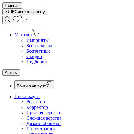
Главная
RUB
Сменить валюту
Магазин
Импринты
Бестселлеры
Бесплатные
Скидки
Подборки
Автору
Войти в аккаунт
Про-аккаунт
Редактор
Корректор
Простая верстка
Сложная верстка
Дизайн обложки
Иллюстрации