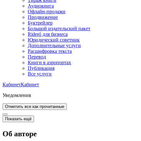
Тираж книги
Аудиокнига
Офлайн-продажи
Продвижение
Буктрейлер
Большой издательский пакет
Rideró для бизнеса
Юридический советник
Дополнительные услуги
Расшифровка текста
Перевод
Книги в аэропортах
Публикация
Все услуги
Кабинет
Кабинет
Уведомления
Отметить все как прочитанные
Показать ещё
Об авторе