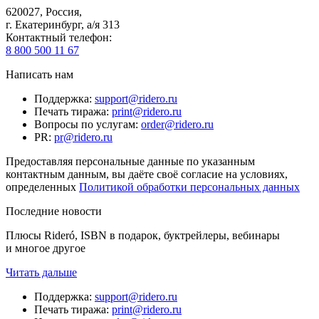
620027
,
Россия
,
г. Екатеринбург, а/я 313
Контактный телефон
:
8 800 500 11 67
Написать нам
Поддержка
:
support@ridero.ru
Печать тиража
:
print@ridero.ru
Вопросы по услугам
:
order@ridero.ru
PR
:
pr@ridero.ru
Предоставляя персональные данные по указанным
контактным данным, вы даёте своё согласие на условиях,
определенных
Политикой обработки персональных данных
Последние новости
Плюсы Rideró, ISBN в подарок, буктрейлеры, вебинары
и многое другое
Читать дальше
Поддержка
:
support@ridero.ru
Печать тиража
:
print@ridero.ru