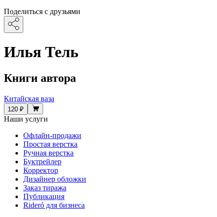
Поделиться с друзьями
Илья Тель
Книги автора
Китайская ваза
120 ₽
Наши услуги
Офлайн-продажи
Простая верстка
Ручная верстка
Буктрейлер
Корректор
Дизайнер обложки
Заказ тиража
Публикация
Rideró для бизнеса