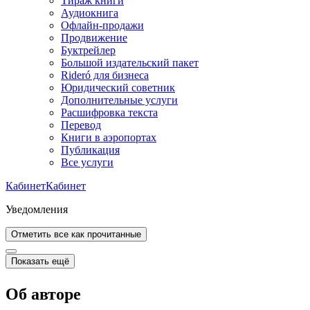
Тираж книги
Аудиокнига
Офлайн-продажи
Продвижение
Буктрейлер
Большой издательский пакет
Rideró для бизнеса
Юридический советник
Дополнительные услуги
Расшифровка текста
Перевод
Книги в аэропортах
Публикация
Все услуги
Кабинет
Кабинет
Уведомления
Отметить все как прочитанные
Показать ещё
Об авторе