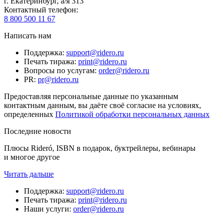
г. Екатеринбург, а/я 313
Контактный телефон
:
8 800 500 11 67
Написать нам
Поддержка
:
support@ridero.ru
Печать тиража
:
print@ridero.ru
Вопросы по услугам
:
order@ridero.ru
PR
:
pr@ridero.ru
Предоставляя персональные данные по указанным
контактным данным, вы даёте своё согласие на условиях,
определенных
Политикой обработки персональных данных
Последние новости
Плюсы Rideró, ISBN в подарок, буктрейлеры, вебинары
и многое другое
Читать дальше
Поддержка
:
support@ridero.ru
Печать тиража
:
print@ridero.ru
Наши услуги
:
order@ridero.ru