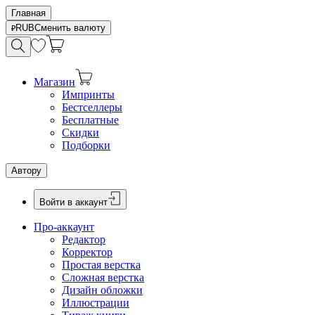
Главная
RUB
Сменить валюту
Магазин
Импринты
Бестселлеры
Бесплатные
Скидки
Подборки
Автору
Войти в аккаунт
Про-аккаунт
Редактор
Корректор
Простая верстка
Сложная верстка
Дизайн обложки
Иллюстрации