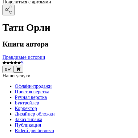
Поделиться с друзьями
Тати Орли
Книги автора
Правдивые истории
5
0 ₽
Наши услуги
Офлайн-продажи
Простая верстка
Ручная верстка
Буктрейлер
Корректор
Дизайнер обложки
Заказ тиража
Публикация
Rideró для бизнеса