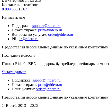
г. Екатеринбург, а/я 313
Контактный телефон
:
8 800 500 11 67
Написать нам
Поддержка
:
support@ridero.ru
Печать тиража
:
print@ridero.ru
Вопросы по услугам
:
order@ridero.ru
PR
:
pr@ridero.ru
Предоставляя персональные данные по указанным контактным д
Последние новости
Плюсы Rideró, ISBN в подарок, буктрейлеры, вебинары и мног
Читать дальше
Поддержка
:
support@ridero.ru
Печать тиража
:
print@ridero.ru
Наши услуги
:
order@ridero.ru
Предоставляя персональные данные по указанным контактным д
© Rideró, 2013—
2026