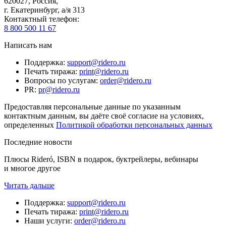
620027
,
Россия
,
г. Екатеринбург, а/я 313
Контактный телефон
:
8 800 500 11 67
Написать нам
Поддержка
:
support@ridero.ru
Печать тиража
:
print@ridero.ru
Вопросы по услугам
:
order@ridero.ru
PR
:
pr@ridero.ru
Предоставляя персональные данные по указанным
контактным данным, вы даёте своё согласие на условиях,
определенных
Политикой обработки персональных данных
Последние новости
Плюсы Rideró, ISBN в подарок, буктрейлеры, вебинары
и многое другое
Читать дальше
Поддержка
:
support@ridero.ru
Печать тиража
:
print@ridero.ru
Наши услуги
:
order@ridero.ru