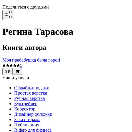
Поделиться с друзьями
Регина Тарасова
Книги автора
Моя прабабушка была горой
5
0 ₽
Наши услуги
Офлайн-продажи
Простая верстка
Ручная верстка
Буктрейлер
Корректор
Дизайнер обложки
Заказ тиража
Публикация
Rideró для бизнеса