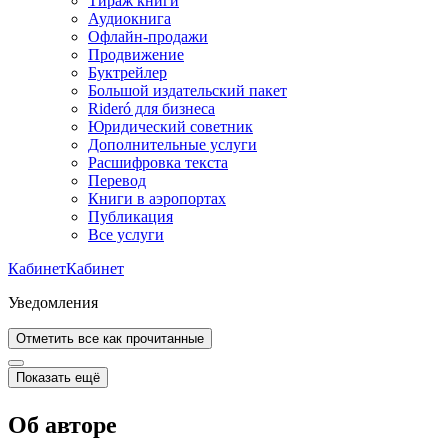
Тираж книги
Аудиокнига
Офлайн-продажи
Продвижение
Буктрейлер
Большой издательский пакет
Rideró для бизнеса
Юридический советник
Дополнительные услуги
Расшифровка текста
Перевод
Книги в аэропортах
Публикация
Все услуги
Кабинет
Кабинет
Уведомления
Отметить все как прочитанные
Показать ещё
Об авторе