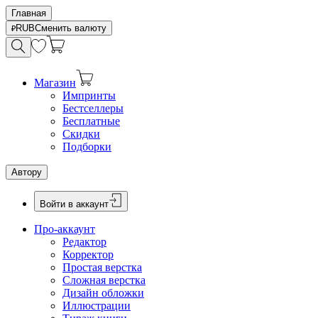
Главная
RUB
Сменить валюту
Магазин
Импринты
Бестселлеры
Бесплатные
Скидки
Подборки
Автору
Войти в аккаунт
Про-аккаунт
Редактор
Корректор
Простая верстка
Сложная верстка
Дизайн обложки
Иллюстрации