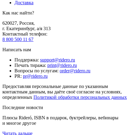
Доставка
Как нас найти?
620027
,
Россия
,
г. Екатеринбург, а/я 313
Контактный телефон
:
8 800 500 11 67
Написать нам
Поддержка
:
support@ridero.ru
Печать тиража
:
print@ridero.ru
Вопросы по услугам
:
order@ridero.ru
PR
:
pr@ridero.ru
Предоставляя персональные данные по указанным
контактным данным, вы даёте своё согласие на условиях,
определенных
Политикой обработки персональных данных
Последние новости
Плюсы Rideró, ISBN в подарок, буктрейлеры, вебинары
и многое другое
Читать дальше