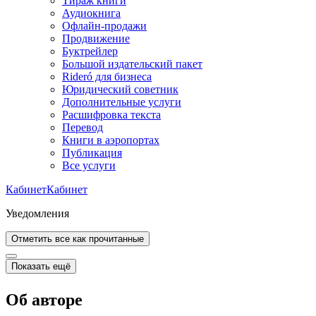
Тираж книги
Аудиокнига
Офлайн-продажи
Продвижение
Буктрейлер
Большой издательский пакет
Rideró для бизнеса
Юридический советник
Дополнительные услуги
Расшифровка текста
Перевод
Книги в аэропортах
Публикация
Все услуги
Кабинет
Кабинет
Уведомления
Отметить все как прочитанные
Показать ещё
Об авторе