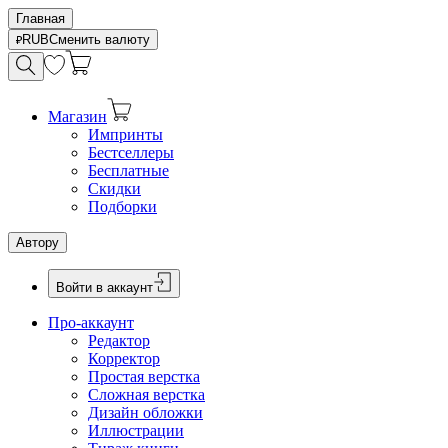
Главная
RUB
Сменить валюту
Магазин
Импринты
Бестселлеры
Бесплатные
Скидки
Подборки
Автору
Войти в аккаунт
Про-аккаунт
Редактор
Корректор
Простая верстка
Сложная верстка
Дизайн обложки
Иллюстрации