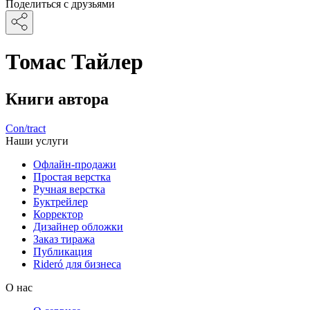
Поделиться с друзьями
Томас Тайлер
Книги автора
Con/tract
Наши услуги
Офлайн-продажи
Простая верстка
Ручная верстка
Буктрейлер
Корректор
Дизайнер обложки
Заказ тиража
Публикация
Rideró для бизнеса
О нас