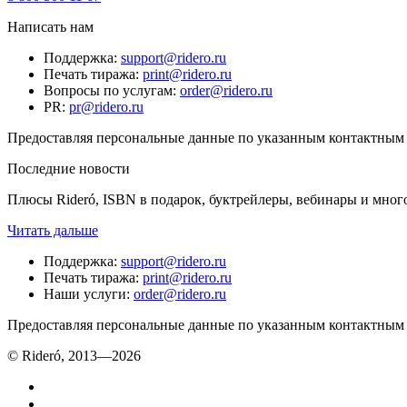
Написать нам
Поддержка
:
support@ridero.ru
Печать тиража
:
print@ridero.ru
Вопросы по услугам
:
order@ridero.ru
PR
:
pr@ridero.ru
Предоставляя персональные данные по указанным контактным д
Последние новости
Плюсы Rideró, ISBN в подарок, буктрейлеры, вебинары и мног
Читать дальше
Поддержка
:
support@ridero.ru
Печать тиража
:
print@ridero.ru
Наши услуги
:
order@ridero.ru
Предоставляя персональные данные по указанным контактным д
© Rideró, 2013—
2026