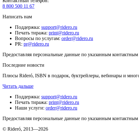
Контактный телефон
:
8 800 500 11 67
Написать нам
Поддержка
:
support@ridero.ru
Печать тиража
:
print@ridero.ru
Вопросы по услугам
:
order@ridero.ru
PR
:
pr@ridero.ru
Предоставляя персональные данные по указанным контактным д
Последние новости
Плюсы Rideró, ISBN в подарок, буктрейлеры, вебинары и мног
Читать дальше
Поддержка
:
support@ridero.ru
Печать тиража
:
print@ridero.ru
Наши услуги
:
order@ridero.ru
Предоставляя персональные данные по указанным контактным д
© Rideró, 2013—
2026