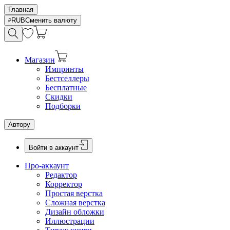
Главная
RUB
Сменить валюту
Магазин
Импринты
Бестселлеры
Бесплатные
Скидки
Подборки
Автору
Войти в аккаунт
Про-аккаунт
Редактор
Корректор
Простая верстка
Сложная верстка
Дизайн обложки
Иллюстрации