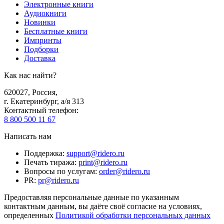
Электронные книги
Аудиокниги
Новинки
Бесплатные книги
Импринты
Подборки
Доставка
Как нас найти?
620027
,
Россия
,
г. Екатеринбург, а/я 313
Контактный телефон
:
8 800 500 11 67
Написать нам
Поддержка
:
support@ridero.ru
Печать тиража
:
print@ridero.ru
Вопросы по услугам
:
order@ridero.ru
PR
:
pr@ridero.ru
Предоставляя персональные данные по указанным
контактным данным, вы даёте своё согласие на условиях,
определенных
Политикой обработки персональных данных