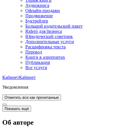
Тираж книги
Аудиокнига
Офлайн-продажи
Продвижение
Буктрейлер
Большой издательский пакет
Rideró для бизнеса
Юридический советник
Дополнительные услуги
Расшифровка текста
Перевод
Книги в аэропортах
Публикация
Все услуги
Кабинет
Кабинет
Уведомления
Отметить все как прочитанные
Показать ещё
Об авторе