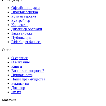
Офлайн-продажи
Простая верстка
Ручная верстка
Буктрейлер
Корректор
Дизайнер обложки
Заказ тиража
Публикация
Rideró для бизнеса
О нас
О сервисе
О магазине
Книги
Возникли вопросы?
Приватность
Наши преимущества
Реквизиты
Договор
llm.txt
Магазин