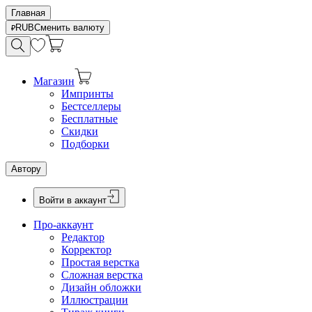
Главная
RUB
Сменить валюту
Магазин
Импринты
Бестселлеры
Бесплатные
Скидки
Подборки
Автору
Войти в аккаунт
Про-аккаунт
Редактор
Корректор
Простая верстка
Сложная верстка
Дизайн обложки
Иллюстрации