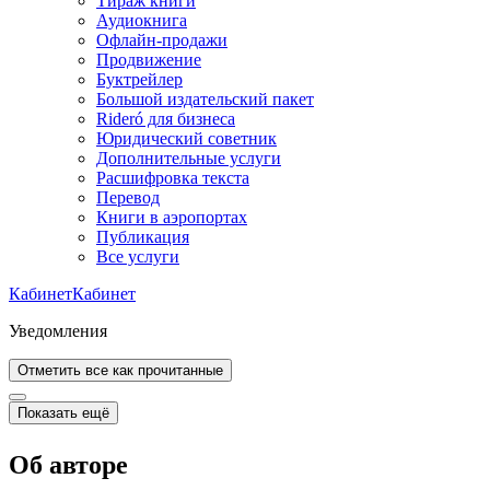
Тираж книги
Аудиокнига
Офлайн-продажи
Продвижение
Буктрейлер
Большой издательский пакет
Rideró для бизнеса
Юридический советник
Дополнительные услуги
Расшифровка текста
Перевод
Книги в аэропортах
Публикация
Все услуги
Кабинет
Кабинет
Уведомления
Отметить все как прочитанные
Показать ещё
Об авторе