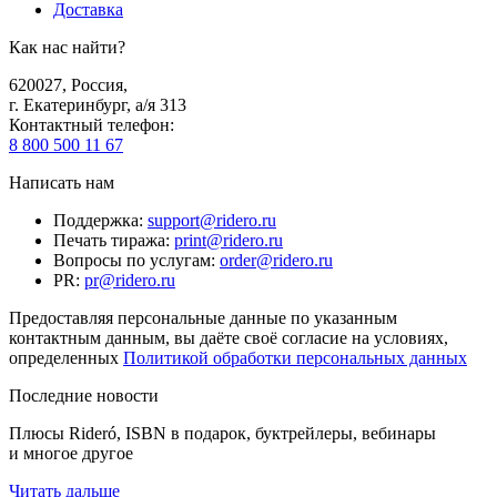
Доставка
Как нас найти?
620027
,
Россия
,
г. Екатеринбург, а/я 313
Контактный телефон
:
8 800 500 11 67
Написать нам
Поддержка
:
support@ridero.ru
Печать тиража
:
print@ridero.ru
Вопросы по услугам
:
order@ridero.ru
PR
:
pr@ridero.ru
Предоставляя персональные данные по указанным
контактным данным, вы даёте своё согласие на условиях,
определенных
Политикой обработки персональных данных
Последние новости
Плюсы Rideró, ISBN в подарок, буктрейлеры, вебинары
и многое другое
Читать дальше