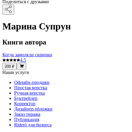
Поделиться с друзьями
Марина Супрун
Книги автора
Когда замолкли скрипки
4.5
200 ₽
Наши услуги
Офлайн-продажи
Простая верстка
Ручная верстка
Буктрейлер
Корректор
Дизайнер обложки
Заказ тиража
Публикация
Rideró для бизнеса