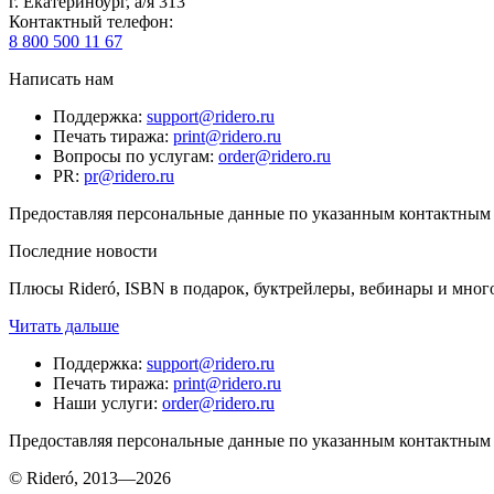
г. Екатеринбург, а/я 313
Контактный телефон
:
8 800 500 11 67
Написать нам
Поддержка
:
support@ridero.ru
Печать тиража
:
print@ridero.ru
Вопросы по услугам
:
order@ridero.ru
PR
:
pr@ridero.ru
Предоставляя персональные данные по указанным контактным д
Последние новости
Плюсы Rideró, ISBN в подарок, буктрейлеры, вебинары и мног
Читать дальше
Поддержка
:
support@ridero.ru
Печать тиража
:
print@ridero.ru
Наши услуги
:
order@ridero.ru
Предоставляя персональные данные по указанным контактным д
© Rideró, 2013—
2026