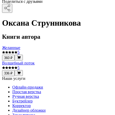
Поделиться с друзьями
Оксана Струнникова
Книги автора
Желанные
5
360 ₽
Волшебный поток
5
336 ₽
Наши услуги
Офлайн-продажи
Простая верстка
Ручная верстка
Буктрейлер
Корректор
Дизайнер обложки
Заказ тиража