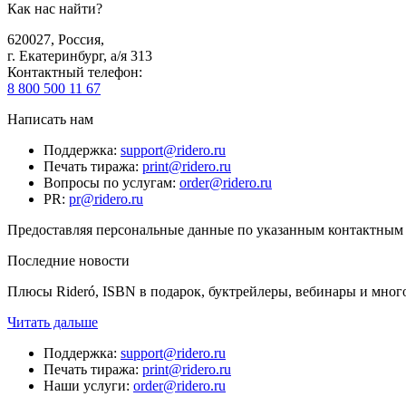
Как нас найти?
620027
,
Россия
,
г. Екатеринбург, а/я 313
Контактный телефон
:
8 800 500 11 67
Написать нам
Поддержка
:
support@ridero.ru
Печать тиража
:
print@ridero.ru
Вопросы по услугам
:
order@ridero.ru
PR
:
pr@ridero.ru
Предоставляя персональные данные по указанным контактным д
Последние новости
Плюсы Rideró, ISBN в подарок, буктрейлеры, вебинары и мног
Читать дальше
Поддержка
:
support@ridero.ru
Печать тиража
:
print@ridero.ru
Наши услуги
:
order@ridero.ru