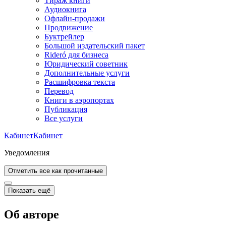
Тираж книги
Аудиокнига
Офлайн-продажи
Продвижение
Буктрейлер
Большой издательский пакет
Rideró для бизнеса
Юридический советник
Дополнительные услуги
Расшифровка текста
Перевод
Книги в аэропортах
Публикация
Все услуги
Кабинет
Кабинет
Уведомления
Отметить все как прочитанные
Показать ещё
Об авторе