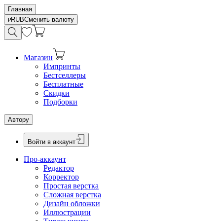
Главная
RUB
Сменить валюту
Магазин
Импринты
Бестселлеры
Бесплатные
Скидки
Подборки
Автору
Войти в аккаунт
Про-аккаунт
Редактор
Корректор
Простая верстка
Сложная верстка
Дизайн обложки
Иллюстрации