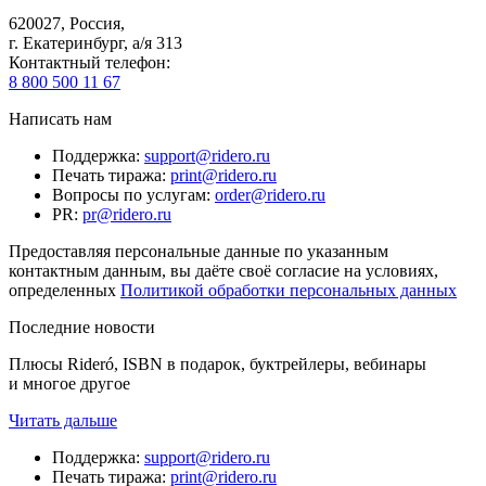
620027
,
Россия
,
г. Екатеринбург, а/я 313
Контактный телефон
:
8 800 500 11 67
Написать нам
Поддержка
:
support@ridero.ru
Печать тиража
:
print@ridero.ru
Вопросы по услугам
:
order@ridero.ru
PR
:
pr@ridero.ru
Предоставляя персональные данные по указанным
контактным данным, вы даёте своё согласие на условиях,
определенных
Политикой обработки персональных данных
Последние новости
Плюсы Rideró, ISBN в подарок, буктрейлеры, вебинары
и многое другое
Читать дальше
Поддержка
:
support@ridero.ru
Печать тиража
:
print@ridero.ru