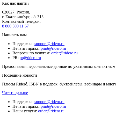
Как нас найти?
620027
,
Россия
,
г. Екатеринбург, а/я 313
Контактный телефон
:
8 800 500 11 67
Написать нам
Поддержка
:
support@ridero.ru
Печать тиража
:
print@ridero.ru
Вопросы по услугам
:
order@ridero.ru
PR
:
pr@ridero.ru
Предоставляя персональные данные по указанным контактным д
Последние новости
Плюсы Rideró, ISBN в подарок, буктрейлеры, вебинары и мног
Читать дальше
Поддержка
:
support@ridero.ru
Печать тиража
:
print@ridero.ru
Наши услуги
:
order@ridero.ru